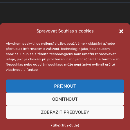
01
Spravovat Souhlas s cookies
KONTAKT
FORMULÁŘ
Abychom poskytli co nejlepší služby, používáme k ukládání a/nebo
přístupu k informacím o zařízení, technologie jako jsou soubory
cookies. Souhlas s těmito technologiemi nám umožní zpracovávat
údaje, jako je chování při procházení nebo jedinečná ID na tomto webu.
Nesouhlas nebo odvolání souhlasu může nepříznivě ovlivnit určité
vlastnosti a funkce.
Jsi sportovec? Chceš se přidat ke sportovním týmům? Děláš sport,
PŘÍJMOUT
který zde ještě nezazněl?
URČITĚ NÁS KONTAKTUJ!
ODMÍTNOUT
ZOBRAZIT PŘEDVOLBY
{title}
{title}
{title}
Jméno
*